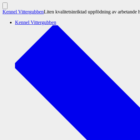
Hoppa
till
Slå
Kennel Vittergubben
Liten kvalitetsinriktad uppfödning av arbetande 
på/av
innehåll
sök
Kennel Vittergubben